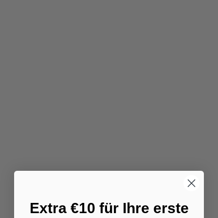
überall eine gründliche Reinigung zu gewährleisten.
Model:
J15 Max Ultra
Roboterstaubsauger
Extra €10 für Ihre erste