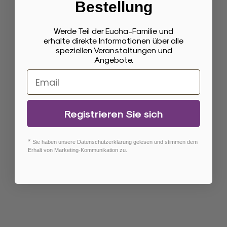
Bestellung
Eureka J15 Evo Ultra
Werde Teil der Eucha-Familie und
Roboterstaubsauger
erhalte direkte Informationen über alle
Epische Kraft,Epische Leistung
speziellen Veranstaltungen und
Angebote.
Regulärer Preis
€599,00 EUR
Jetzt shoppen
Registrieren Sie sich
*
Sie haben unsere Datenschutzerklärung gelesen und stimmen dem
Erhalt von Marketing-Kommunikation zu.
Flaggschiff
Eureka J15 Max Ultra
Roboterstaubsauger
Doppelte Leistung für eine gründlichere
Reinigung.